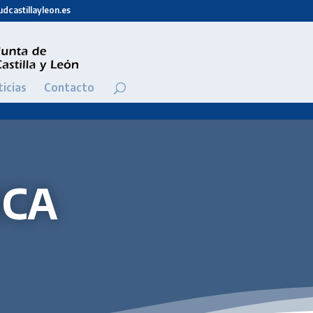
dcastillayleon.es
icias
Contacto
ICA