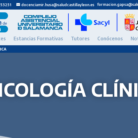
formacion.gapsa@salu
 53251
docenciamir.husa@saludcastillayleon.es
tes
Estancias Formativas
Tutores
Conócenos
Not
ICA
ICOLOGÍA CLÍN